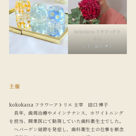
kokokana フラワーアト
リエ
主宰 田口 博子
主催
kokokana フラワーアトリエ 主宰 田口 博子
長年、歯周治療やメインテナンス、ホワイトニング
を担当、開業医にて勤務していた歯科衛生士でした。
へバーゲン結節を発症し、歯科衛生士の仕事を断念