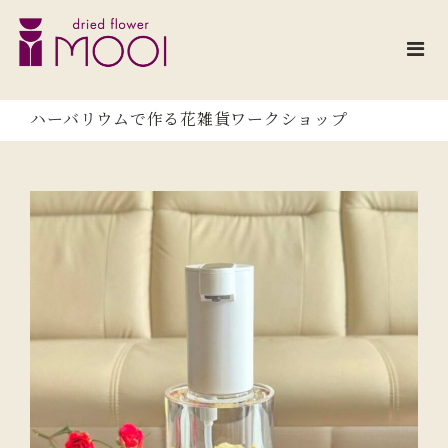
M
コ
千
O
葉
ン
県
O
テ
千
I
ン
葉
ハーバリウムで作る花雑貨ワークショップ
ツ
市
/
へ
ド
ス
ラ
キ
イ
ッ
フ
ラ
プ
ワ
ー
専
門
店